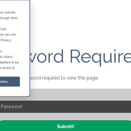
our website
through other
i per
sto sito che
a Privacy
assword Requir
ur
his choice
ddisfare le tue
 di fare di
enter the password required to view this page.
clino