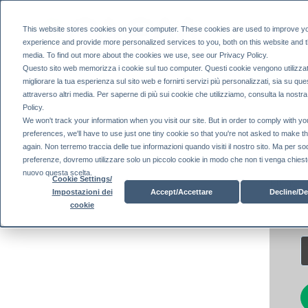
This website stores cookies on your computer. These cookies are used to improve y
experience and provide more personalized services to you, both on this website and 
media. To find out more about the cookies we use, see our Privacy Policy.
Questo sito web memorizza i cookie sul tuo computer. Questi cookie vengono utilizzat
migliorare la tua esperienza sul sito web e fornirti servizi più personalizzati, sia su que
attraverso altri media. Per saperne di più sui cookie che utilizziamo, consulta la nostr
Policy.
P
We won't track your information when you visit our site. But in order to comply with yo
preferences, we'll have to use just one tiny cookie so that you're not asked to make t
again. Non terremo traccia delle tue informazioni quando visiti il ​​nostro sito. Ma per so
preferenze, dovremo utilizzare solo un piccolo cookie in modo che non ti venga chiesto
nuovo questa scelta.
Cookie Settings/
Please 
Accept/Accettare
Decline/De
Impostazioni dei
cookie
P
a
s
s