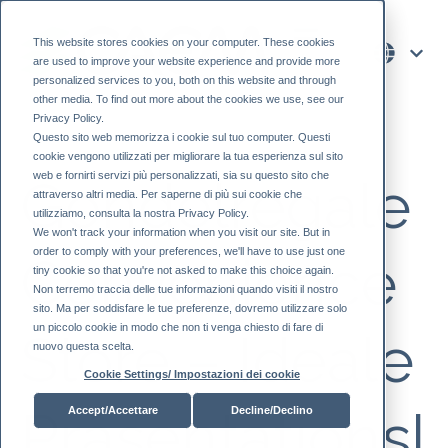
This website stores cookies on your computer. These cookies
are used to improve your website experience and provide more
personalized services to you, both on this website and through
other media. To find out more about the cookies we use, see our
Privacy Policy.
Questo sito web memorizza i cookie sul tuo computer. Questi
cookie vengono utilizzati per migliorare la tua esperienza sul sito
web e fornirti servizi più personalizzati, sia su questo sito che
Gondelregale
attraverso altri media. Per saperne di più sui cookie che
utilizziamo, consulta la nostra Privacy Policy.
We won't track your information when you visit our site. But in
order to comply with your preferences, we'll have to use just one
Convenience
tiny cookie so that you're not asked to make this choice again.
Non terremo traccia delle tue informazioni quando visiti il ​​nostro
sito. Ma per soddisfare le tue preferenze, dovremo utilizzare solo
un piccolo cookie in modo che non ti venga chiesto di fare di
Store – Ideale
nuovo questa scelta.
Cookie Settings/ Impostazioni dei cookie
Präsentationsl
Accept/Accettare
Decline/Declino