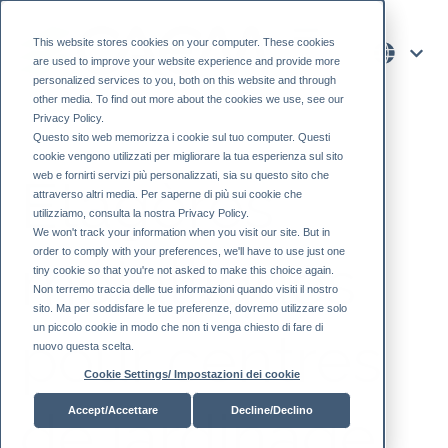
This website stores cookies on your computer. These cookies
are used to improve your website experience and provide more
personalized services to you, both on this website and through
other media. To find out more about the cookies we use, see our
Privacy Policy.
Questo sito web memorizza i cookie sul tuo computer. Questi
cookie vengono utilizzati per migliorare la tua esperienza sul sito
web e fornirti servizi più personalizzati, sia su questo sito che
Étagères
attraverso altri media. Per saperne di più sui cookie che
utilizziamo, consulta la nostra Privacy Policy.
We won't track your information when you visit our site. But in
order to comply with your preferences, we'll have to use just one
métalliques
tiny cookie so that you're not asked to make this choice again.
Non terremo traccia delle tue informazioni quando visiti il ​​nostro
sito. Ma per soddisfare le tue preferenze, dovremo utilizzare solo
un piccolo cookie in modo che non ti venga chiesto di fare di
pour centres
nuovo questa scelta.
Cookie Settings/ Impostazioni dei cookie
de jardinage
Accept/Accettare
Decline/Declino