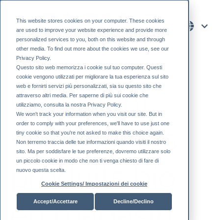
This website stores cookies on your computer. These cookies
are used to improve your website experience and provide more
personalized services to you, both on this website and through
other media. To find out more about the cookies we use, see our
Privacy Policy.
Questo sito web memorizza i cookie sul tuo computer. Questi
cookie vengono utilizzati per migliorare la tua esperienza sul sito
web e fornirti servizi più personalizzati, sia su questo sito che
Comment
attraverso altri media. Per saperne di più sui cookie che
utilizziamo, consulta la nostra Privacy Policy.
We won't track your information when you visit our site. But in
order to comply with your preferences, we'll have to use just one
valoriser les
tiny cookie so that you're not asked to make this choice again.
Non terremo traccia delle tue informazioni quando visiti il ​​nostro
sito. Ma per soddisfare le tue preferenze, dovremo utilizzare solo
un piccolo cookie in modo che non ti venga chiesto di fare di
produits bio
nuovo questa scelta.
Cookie Settings/ Impostazioni dei cookie
en magasin
Accept/Accettare
Decline/Declino