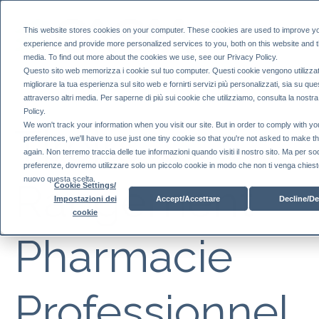
This website stores cookies on your computer. These cookies are used to improve y
experience and provide more personalized services to you, both on this website and 
media. To find out more about the cookies we use, see our Privacy Policy.
Questo sito web memorizza i cookie sul tuo computer. Questi cookie vengono utilizzat
migliorare la tua esperienza sul sito web e fornirti servizi più personalizzati, sia su que
attraverso altri media. Per saperne di più sui cookie che utilizziamo, consulta la nostr
Policy.
We won't track your information when you visit our site. But in order to comply with yo
Tiroirs
preferences, we'll have to use just one tiny cookie so that you're not asked to make t
again. Non terremo traccia delle tue informazioni quando visiti il ​​nostro sito. Ma per so
preferenze, dovremo utilizzare solo un piccolo cookie in modo che non ti venga chiesto
nuovo questa scelta.
Rangement
Cookie Settings/
Accept/Accettare
Decline/De
Impostazioni dei
cookie
Pharmacie
Professionnel