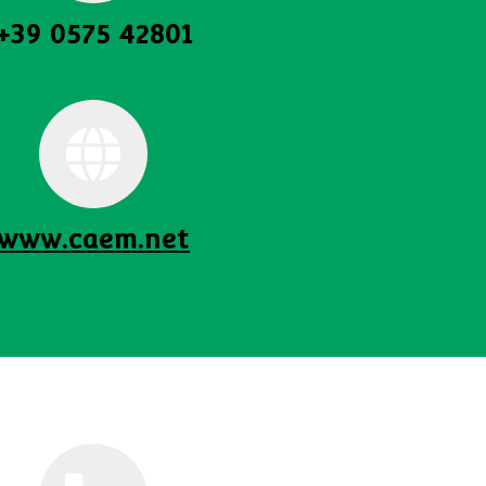
+39 0575 42801
www.caem.net