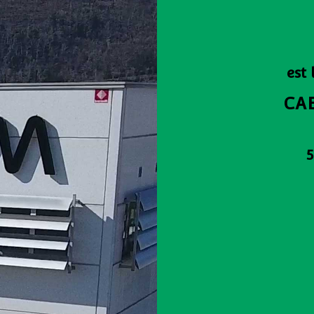
est
CAE
5