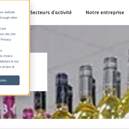
alisées
Secteurs d’activité
Notre entreprise
our website
through other
i per
sto sito che
a Privacy
ur
his choice
ddisfare le tue
 !
 di fare di
clino