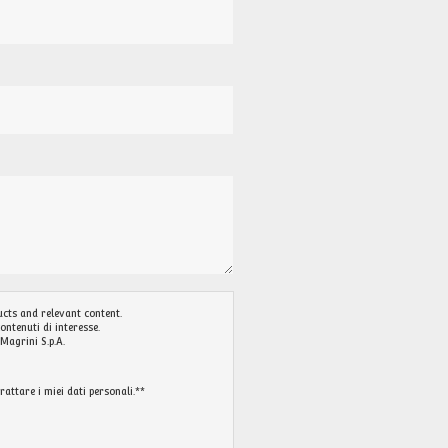
cts and relevant content.
ontenuti di interesse.
Magrini S.p.A.
ttare i miei dati personali.*
*