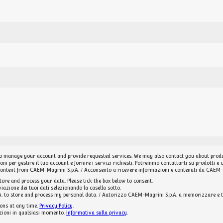
o manage your account and provide requested services. We may also contact you about produ
ni per gestire il tuo account e fornire i servizi richiesti. Potremmo contattarti su prodotti e c
content from CAEM-Magrini S.p.A. / Acconsento a ricevere informazioni e contenuti da CAEM-
tore and process your data. Please tick the box below to consent.
viazione dei tuoi dati selezionando la casella sotto.
. to store and process my personal data. / Autorizzo CAEM-Magrini S.p.A. a memorizzare e tra
ons at any time.
Privacy Policy
.
azioni in qualsiasi momento.
Informativa sulla privacy
.