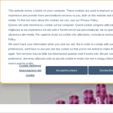
Produits
Solutions personn
This website stores cookies on your computer. These cookies are used to improve y
experience and provide more personalized services to you, both on this website and 
media. To find out more about the cookies we use, see our Privacy Policy.
Questo sito web memorizza i cookie sul tuo computer. Questi cookie vengono utilizzat
migliorare la tua esperienza sul sito web e fornirti servizi più personalizzati, sia su que
attraverso altri media. Per saperne di più sui cookie che utilizziamo, consulta la nostr
Policy.
We won't track your information when you visit our site. But in order to comply with yo
preferences, we'll have to use just one tiny cookie so that you're not asked to make t
again. Non terremo traccia delle tue informazioni quando visiti il ​​nostro sito. Ma per so
Contactez-nous
preferenze, dovremo utilizzare solo un piccolo cookie in modo che non ti venga chiesto
nuovo questa scelta.
Cookie Settings/
Accept/Accettare
Decline/De
Impostazioni dei
cookie