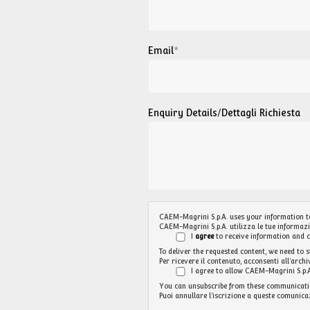
Email
*
Enquiry Details/Dettagli Richiesta
CAEM-Magrini S.p.A. uses your information t
CAEM-Magrini S.p.A. utilizza le tue informazio
I
agree
to receive information and 
To deliver the requested content, we need to s
Per ricevere il contenuto, acconsenti all'archi
I agree to allow CAEM-Magrini S.p.A
You can unsubscribe from these communicati
Puoi annullare l'iscrizione a queste comunic