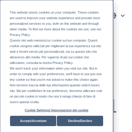
This website stores cookies on your computer. These cookies
are used to improve your website experience and provide more
personalized services to you, both on this website and through
other media. To find out more about the cookies we use, see our
Privacy Policy.
Questo sito web memorizza i cookie sul tuo computer. Questi
cookie vengono utilizzati per migliorare la tua esperienza sul sito
web e fornirti servizi più personalizzati, sia su questo sito che
Come gli
attraverso altri media. Per saperne di più sui cookie che
utilizziamo, consulta la nostra Privacy Policy.
We won't track your information when you visit our site. But in
order to comply with your preferences, we'll have to use just one
arredamenti
tiny cookie so that you're not asked to make this choice again.
Non terremo traccia delle tue informazioni quando visiti il ​​nostro
sito. Ma per soddisfare le tue preferenze, dovremo utilizzare solo
un piccolo cookie in modo che non ti venga chiesto di fare di
aumentano il
nuovo questa scelta.
Cookie Settings/ Impostazioni dei cookie
valore
Accept/Accettare
Decline/Declino