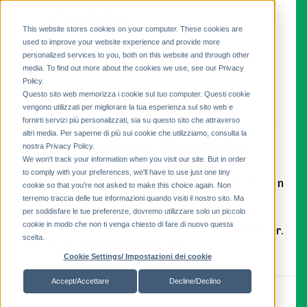
This website stores cookies on your computer. These cookies are
used to improve your website experience and provide more
personalized services to you, both on this website and through other
media. To find out more about the cookies we use, see our Privacy
Policy.
Questo sito web memorizza i cookie sul tuo computer. Questi cookie
vengono utilizzati per migliorare la tua esperienza sul sito web e
fornirti servizi più personalizzati, sia su questo sito che attraverso
altri media. Per saperne di più sui cookie che utilizziamo, consulta la
M25 Wire Regale
nostra Privacy Policy.
We won't track your information when you visit our site. But in order
to comply with your preferences, we'll have to use just one tiny
Holen Sie sich mit unserer neuesten Technik den
cookie so that you're not asked to make this choice again. Non
attraktivsten Lebensmittelladen.
terremo traccia delle tue informazioni quando visiti il ​​nostro sito. Ma
per soddisfare le tue preferenze, dovremo utilizzare solo un piccolo
cookie in modo che non ti venga chiesto di fare di nuovo questa
Modulare Drahtregale heben Ihre Ware hervor.
scelta.
Unsere Kunden bestätigen das!
Cookie Settings/ Impostazioni dei cookie
Accept/Accettare
Decline/Declino