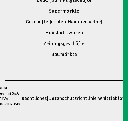
Bedarfsartikelgeschäfte
Supermärkte
Geschäfte für den Heimtierbedarf
Haushaltswaren
Zeitungsgeschäfte
Baumärkte
AEM -
agrini SpA
Rechtliches
|
Datenschutzrichtlinie
|
Whistleblowi
P.IVA
00311170518