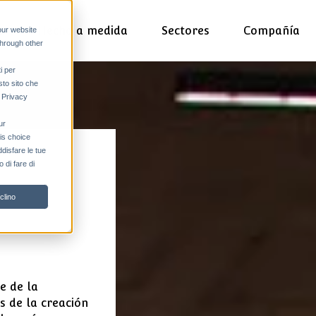
s
Hecho a medida
Sectores
Compañía
our website
through other
i per
sto sito che
a Privacy
ur
his choice
ddisfare le tue
 di fare di
clino
e de la
s de la creación