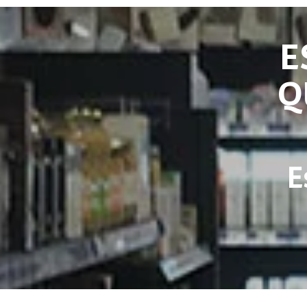
E
Q
E