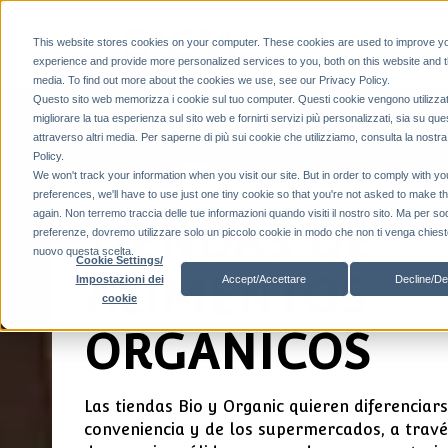
Producto
This website stores cookies on your computer. These cookies are used to improve y
experience and provide more personalized services to you, both on this website and 
media. To find out more about the cookies we use, see our Privacy Policy.
Questo sito web memorizza i cookie sul tuo computer. Questi cookie vengono utilizzat
migliorare la tua esperienza sul sito web e fornirti servizi più personalizzati, sia su que
attraverso altri media. Per saperne di più sui cookie che utilizziamo, consulta la nostr
Policy.
We won't track your information when you visit our site. But in order to comply with yo
preferences, we'll have to use just one tiny cookie so that you're not asked to make t
again. Non terremo traccia delle tue informazioni quando visiti il ​​nostro sito. Ma per so
TIENDAS DE
preferenze, dovremo utilizzare solo un piccolo cookie in modo che non ti venga chiesto
nuovo questa scelta.
Cookie Settings/
ALIMENTOS
Accept/Accettare
Decline/De
Impostazioni dei
cookie
ORGANICOS
Las tiendas Bio y Organic quieren diferenciars
conveniencia y de los supermercados, a travé