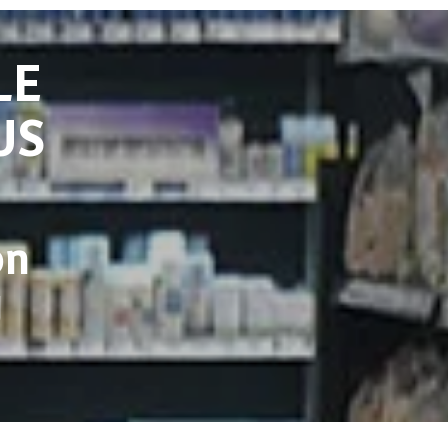
LE
US
ón
y