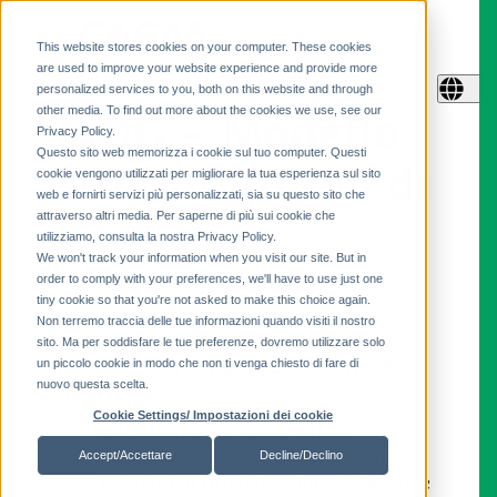
This website stores cookies on your computer. These cookies
are used to improve your website experience and provide more
personalized services to you, both on this website and through
other media. To find out more about the cookies we use, see our
MOG - Modello
Privacy Policy.
Questo sito web memorizza i cookie sul tuo computer. Questi
Organizzativo di
cookie vengono utilizzati per migliorare la tua esperienza sul sito
web e fornirti servizi più personalizzati, sia su questo sito che
attraverso altri media. Per saperne di più sui cookie che
Gestione
utilizziamo, consulta la nostra Privacy Policy.
We won't track your information when you visit our site. But in
order to comply with your preferences, we'll have to use just one
Modello di Organizzazione e Gestione ex
tiny cookie so that you're not asked to make this choice again.
D.Lgs. 231/2001
Non terremo traccia delle tue informazioni quando visiti il ​​nostro
sito. Ma per soddisfare le tue preferenze, dovremo utilizzare solo
Modello di Organizzazione e
un piccolo cookie in modo che non ti venga chiesto di fare di
nuovo questa scelta.
Gestione
Cookie Settings/ Impostazioni dei cookie
CAEM-Magrini S.p.A., dal 20
novembre 2018, si è dotata di un
Accept/Accettare
Decline/Declino
Modello di Organizzazione e Gestione