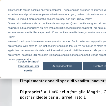
This website stores cookies on your computer. These cookies are used to improve y
experience and provide more personalized services to you, both on this website and 
media. To find out more about the cookies we use, see our Privacy Policy.
Questo sito web memorizza i cookie sul tuo computer. Questi cookie vengono utilizzat
migliorare la tua esperienza sul sito web e fornirti servizi più personalizzati, sia su que
attraverso altri media. Per saperne di più sui cookie che utilizziamo, consulta la nostr
Policy.
We won't track your information when you visit our site. But in order to comply with yo
preferences, we'll have to use just one tiny cookie so that you're not asked to make t
again. Non terremo traccia delle tue informazioni quando visiti il ​​nostro sito. Ma per so
Il gruppo CAE
preferenze, dovremo utilizzare solo un piccolo cookie in modo che non ti venga chiesto
nuovo questa scelta.
Cookie Settings/
Accept/Accettare
Decline/De
Impostazioni dei
In qualità di azienda leader nella produzion
cookie
commerciale, ti aiutiamo ad aumentare le ve
l'implementazione di spazi di vendita innovativ
Di proprietà al 100% della famiglia Magrini, 
partner ideale per gli arredi retail.