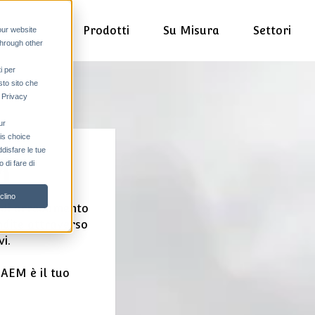
Prodotti
Su Misura
Settori
our website
through other
i per
sto sito che
a Privacy
ur
his choice
ddisfare le tue
M
 di fare di
clino
e di arredamento
ndite attraverso
i.
CAEM è il tuo