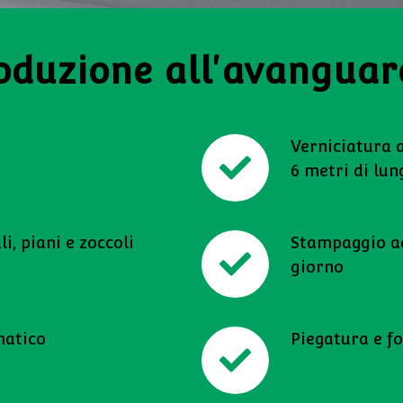
oduzione all'avanguar
Verniciatura 
6 metri di lu
i, piani e zoccoli
Stampaggio ad
giorno
matico
Piegatura e 