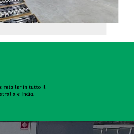
retailer in tutto il
tralia e India.