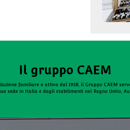
Il gruppo CAEM
zione familiare e attivo dal 1958, il Gruppo CAEM serve 
a sede in Italia e dagli stabilimenti nel Regno Unito, Aus