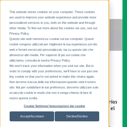
This website stores cookies on your computer. These cookies
are used to improve your website experience and provide more
personalized services to you, both on this website and through
other media. To find out more about the cookies we use, see our
Privacy Policy.
Questo sito web memorizza i cookie sul tuo computer. Questi
cookie vengono utilizzati per migliorare la tua esperienza sul sito
web e fornirti servizi più personalizzati, sia su questo sito che
attraverso altri media. Per saperne di più sui cookie che
Soluciones de
utilizziamo, consulta la nostra Privacy Policy.
We won't track your information when you visit our site. But in
estanterías para
order to comply with your preferences, we'll have to use just one
tiny cookie so that you're not asked to make this choice again.
Non terremo traccia delle tue informazioni quando visiti il ​​nostro
tiendas
sito. Ma per soddisfare le tue preferenze, dovremo utilizzare solo
un piccolo cookie in modo che non ti venga chiesto di fare di
nuovo questa scelta.
Fabricamos los mejores sistemas de estanterías
Cookie Settings/ Impostazioni dei cookie
modulares para minoristas exitosos en todo el
mundo.
Accept/Accettare
Decline/Declino