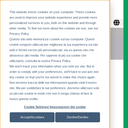
This website stores cookies on your computer. These cookies
are used to improve your website experience and provide more
personalized services to you, both on this website and through
other media. To find out more about the cookies we use, see our
Privacy Policy.
Questo sito web memorizza i cookie sul tuo computer. Questi
cookie vengono utilizzati per migliorare la tua esperienza sul sito
web e fornirti servizi più personalizzati, sia su questo sito che
attraverso altri media. Per saperne di più sui cookie che
utilizziamo, consulta la nostra Privacy Policy.
Soluzioni per
We won't track your information when you visit our site. But in
order to comply with your preferences, we'll have to use just one
tiny cookie so that you're not asked to make this choice again.
l'arredamento di
Non terremo traccia delle tue informazioni quando visiti il ​​nostro
sito. Ma per soddisfare le tue preferenze, dovremo utilizzare solo
negozi
un piccolo cookie in modo che non ti venga chiesto di fare di
nuovo questa scelta.
Cookie Settings/ Impostazioni dei cookie
Produciamo i migliori sistemi di scaffalature
modulari per retailer di successo in tutto il
Accept/Accettare
Decline/Declino
mondo.