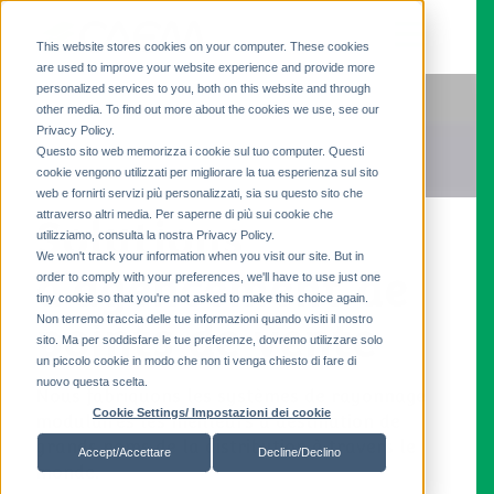
This website stores cookies on your computer. These cookies
are used to improve your website experience and provide more
personalized services to you, both on this website and through
other media. To find out more about the cookies we use, see our
Privacy Policy.
Questo sito web memorizza i cookie sul tuo computer. Questi
cookie vengono utilizzati per migliorare la tua esperienza sul sito
web e fornirti servizi più personalizzati, sia su questo sito che
attraverso altri media. Per saperne di più sui cookie che
Solutions
utilizziamo, consulta la nostra Privacy Policy.
We won't track your information when you visit our site. But in
d’agencement de
order to comply with your preferences, we'll have to use just one
tiny cookie so that you're not asked to make this choice again.
Non terremo traccia delle tue informazioni quando visiti il ​​nostro
points de vente
sito. Ma per soddisfare le tue preferenze, dovremo utilizzare solo
un piccolo cookie in modo che non ti venga chiesto di fare di
nuovo questa scelta.
Nous fabriquons les systèmes de rayonnage
Cookie Settings/ Impostazioni dei cookie
modulaires les meilleurs à destination de
grands noms de la distribution à travers le
Accept/Accettare
Decline/Declino
monde.