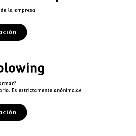
a de la empresa
ación
blowing
formar?
rio. Es estrictamente anónimo.de
ación