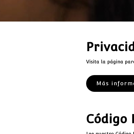
Privaci
Visita la página par
Más inform
Código 
Lee nuestro Código 