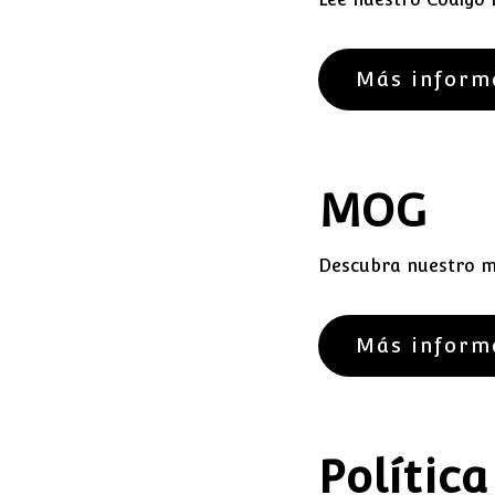
Más inform
MOG
Descubra nuestro mo
Más inform
Polític