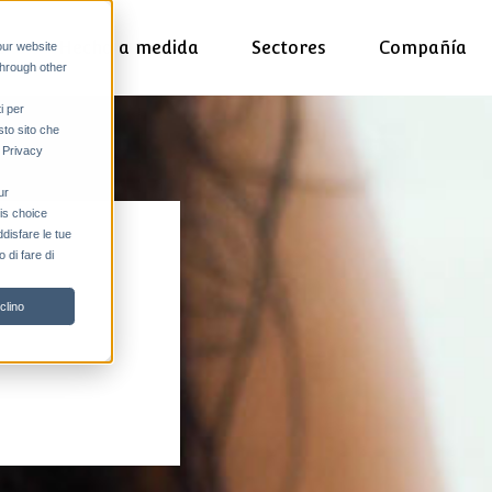
s
Hecho a medida
Sectores
Compañía
our website
through other
i per
sto sito che
a Privacy
ur
his choice
ddisfare le tue
 di fare di
clino