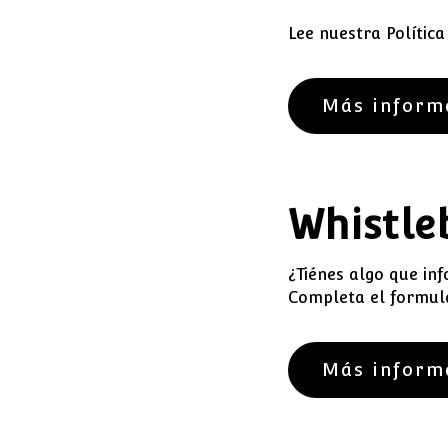
Lee nuestra Polític
Más inform
Whistle
¿Tiénes algo que in
Completa el formula
Más inform