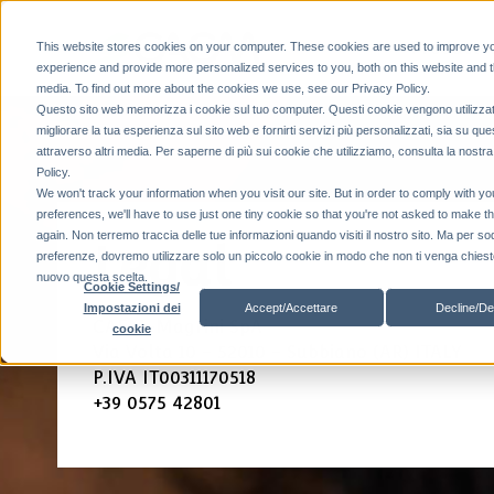
Producto
This website stores cookies on your computer. These cookies are used to improve y
experience and provide more personalized services to you, both on this website and 
media. To find out more about the cookies we use, see our Privacy Policy.
Questo sito web memorizza i cookie sul tuo computer. Questi cookie vengono utilizzat
migliorare la tua esperienza sul sito web e fornirti servizi più personalizzati, sia su que
attraverso altri media. Per saperne di più sui cookie che utilizziamo, consulta la nostr
Policy.
We won't track your information when you visit our site. But in order to comply with yo
preferences, we'll have to use just one tiny cookie so that you're not asked to make t
again. Non terremo traccia delle tue informazioni quando visiti il ​​nostro sito. Ma per so
Legal
preferenze, dovremo utilizzare solo un piccolo cookie in modo che non ti venga chiesto
nuovo questa scelta.
Cookie Settings/
Accept/Accettare
Decline/De
Impostazioni dei
CAEM-Magrini SpA
cookie
Via Volta 10 - 52010 - Subbiano (AR) ITALY
P.IVA IT00311170518
+39 0575 42801