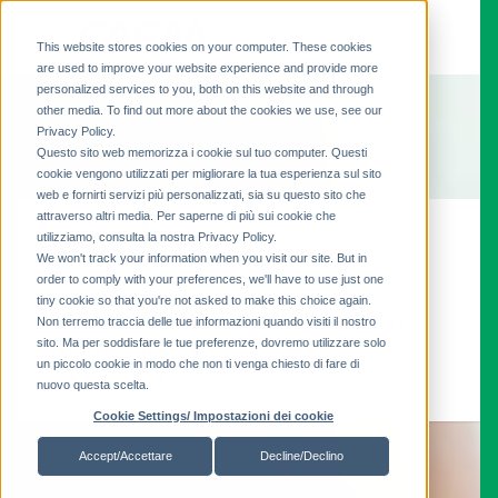
This website stores cookies on your computer. These cookies
are used to improve your website experience and provide more
personalized services to you, both on this website and through
other media. To find out more about the cookies we use, see our
Privacy Policy.
Questo sito web memorizza i cookie sul tuo computer. Questi
cookie vengono utilizzati per migliorare la tua esperienza sul sito
web e fornirti servizi più personalizzati, sia su questo sito che
attraverso altri media. Per saperne di più sui cookie che
Legal
utilizziamo, consulta la nostra Privacy Policy.
We won't track your information when you visit our site. But in
order to comply with your preferences, we'll have to use just one
CAEM-Magrini SpA
tiny cookie so that you're not asked to make this choice again.
Via Volta 10 - 52010 - Subbiano (AR) ITALY
Non terremo traccia delle tue informazioni quando visiti il ​​nostro
sito. Ma per soddisfare le tue preferenze, dovremo utilizzare solo
P.IVA IT00311170518
un piccolo cookie in modo che non ti venga chiesto di fare di
+39 0575 42801
nuovo questa scelta.
Cookie Settings/ Impostazioni dei cookie
Accept/Accettare
Decline/Declino