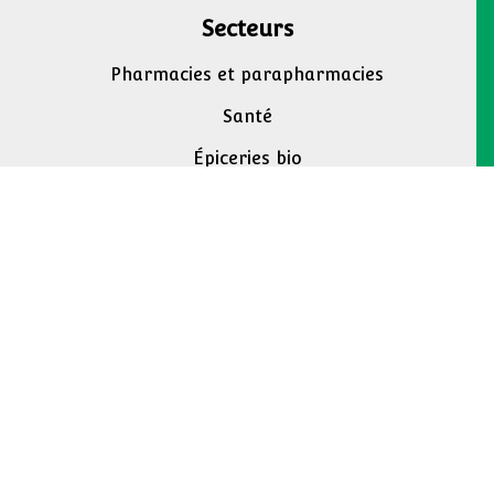
Secteurs
Pharmacies et parapharmacies
Santé
Épiceries bio
Commerces de proximité
Supermarchés
Animaleries
Équipement pour la maison
Marchands de journaux
Magasins de bricolage
Contacter