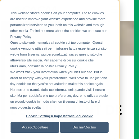
This website stores cookies on your computer. These cookies
are used to improve your website experience and provide more
personalized services to you, both on this website and through
other media. To find out more about the cookies we use, see our
Privacy Policy.
Questo sito web memorizza i cookie sul tuo computer. Questi
cookie vengono utilizzati per migliorare la tua esperienza sul sito
web e fornirti servizi più personalizzati, sia su questo sito che
attraverso altri media. Per saperne di più sui cookie che
BOUTIQUES
utilizziamo, consulta la nostra Privacy Policy.
We won't track your information when you visit our site. But in
SPÉCIALISÉES
order to comply with your preferences, we'll have to use just one
tiny cookie so that you're not asked to make this choice again.
Non terremo traccia delle tue informazioni quando visiti il ​​nostro
DANS
sito. Ma per soddisfare le tue preferenze, dovremo utilizzare solo
un piccolo cookie in modo che non ti venga chiesto di fare di
L’ÉQUIPEMENT DE
nuovo questa scelta.
Cookie Settings/ Impostazioni dei cookie
LA MAISON
Accept/Accettare
Decline/Declino