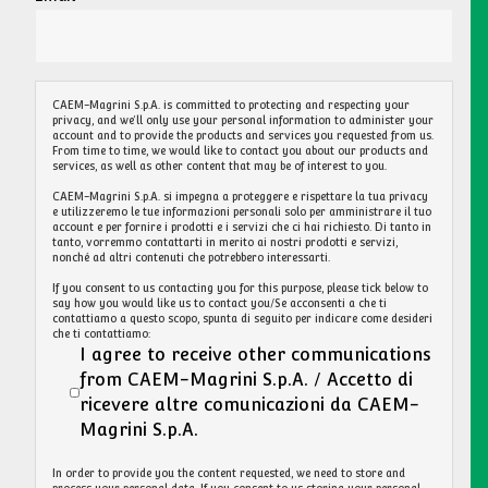
CAEM-Magrini S.p.A. is committed to protecting and respecting your
privacy, and we’ll only use your personal information to administer your
account and to provide the products and services you requested from us.
From time to time, we would like to contact you about our products and
services, as well as other content that may be of interest to you.
CAEM-Magrini S.p.A. si impegna a proteggere e rispettare la tua privacy
e utilizzeremo le tue informazioni personali solo per amministrare il tuo
account e per fornire i prodotti e i servizi che ci hai richiesto. Di tanto in
tanto, vorremmo contattarti in merito ai nostri prodotti e servizi,
nonché ad altri contenuti che potrebbero interessarti.
If you consent to us contacting you for this purpose, please tick below to
say how you would like us to contact you/Se acconsenti a che ti
contattiamo a questo scopo, spunta di seguito per indicare come desideri
che ti contattiamo:
I agree to receive other communications
from CAEM-Magrini S.p.A. / Accetto di
ricevere altre comunicazioni da CAEM-
Magrini S.p.A.
In order to provide you the content requested, we need to store and