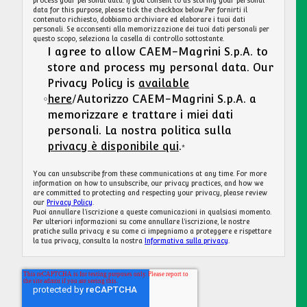
process your personal data. If you consent to us storing your personal
data for this purpose, please tick the checkbox below.Per fornirti il ​​
contenuto richiesto, dobbiamo archiviare ed elaborare i tuoi dati
personali. Se acconsenti alla memorizzazione dei tuoi dati personali per
questo scopo, seleziona la casella di controllo sottostante.
I agree to allow CAEM-Magrini S.p.A. to
store and process my personal data. Our
Privacy Policy is
available
here
/Autorizzo CAEM-Magrini S.p.A. a
memorizzare e trattare i miei dati
personali. La nostra politica sulla
privacy è disponibile qui
.
*
You can unsubscribe from these communications at any time. For more
information on how to unsubscribe, our privacy practices, and how we
are committed to protecting and respecting your privacy, please review
our
Privacy Policy
.
Puoi annullare l'iscrizione a queste comunicazioni in qualsiasi momento.
Per ulteriori informazioni su come annullare l'iscrizione, le nostre
pratiche sulla privacy e su come ci impegniamo a proteggere e rispettare
la tua privacy, consulta la nostra
Informativa sulla privacy
.