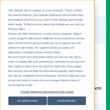
This website stores cookies on your computer. These cookies
are used to improve your website experience and provide more
personalized services to you, both on this website and through
other media. To find out more about the cookies we use, see our
Privacy Policy.
Questo sito web memorizza i cookie sul tuo computer. Questi
cookie vengono utilizzati per migliorare la tua esperienza sul sito
web e fornirti servizi più personalizzati, sia su questo sito che
attraverso altri media. Per saperne di più sui cookie che
CASSETTIERE OTC
utilizziamo, consulta la nostra Privacy Policy.
We won't track your information when you visit our site. But in
RETROBANCO
order to comply with your preferences, we'll have to use just one
tiny cookie so that you're not asked to make this choice again.
Non terremo traccia delle tue informazioni quando visiti il ​​nostro
sito. Ma per soddisfare le tue preferenze, dovremo utilizzare solo
Le Cassettiere OTC CAEM si integrano
un piccolo cookie in modo che non ti venga chiesto di fare di
perfettamente con la tua scaffalatura.
nuovo questa scelta.
Completi di cassetti, questi moduli sono perfetti
Cookie Settings/ Impostazioni dei cookie
per gli articoli da banco della farmacia.
Accept/Accettare
Decline/Declino