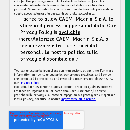
data for this purpose, please tick the checkbox below.Per fornirti il ​​
contenuto richiesto, dobbiamo archiviare ed elaborare i tuoi dati
personali. Se acconsenti alla memorizzazione dei tuoi dati personali per
questo scopo, seleziona la casella di controllo sottostante.
I agree to allow CAEM-Magrini S.p.A. to
store and process my personal data. Our
Privacy Policy is
available
here
/Autorizzo CAEM-Magrini S.p.A. a
memorizzare e trattare i miei dati
personali. La nostra politica sulla
privacy è disponibile qui
.
*
You can unsubscribe from these communications at any time. For more
information on how to unsubscribe, our privacy practices, and how we
are committed to protecting and respecting your privacy, please review
our
Privacy Policy
.
Puoi annullare l'iscrizione a queste comunicazioni in qualsiasi momento.
Per ulteriori informazioni su come annullare l'iscrizione, le nostre
pratiche sulla privacy e su come ci impegniamo a proteggere e rispettare
la tua privacy, consulta la nostra
Informativa sulla privacy
.