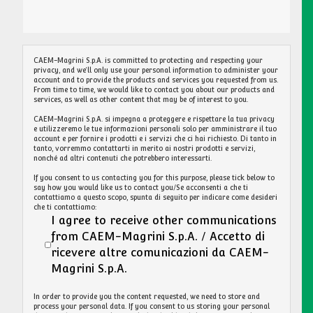
CAEM-Magrini S.p.A. is committed to protecting and respecting your
privacy, and we’ll only use your personal information to administer your
account and to provide the products and services you requested from us.
From time to time, we would like to contact you about our products and
services, as well as other content that may be of interest to you.
CAEM-Magrini S.p.A. si impegna a proteggere e rispettare la tua privacy
e utilizzeremo le tue informazioni personali solo per amministrare il tuo
account e per fornire i prodotti e i servizi che ci hai richiesto. Di tanto in
tanto, vorremmo contattarti in merito ai nostri prodotti e servizi,
nonché ad altri contenuti che potrebbero interessarti.
If you consent to us contacting you for this purpose, please tick below to
say how you would like us to contact you/Se acconsenti a che ti
contattiamo a questo scopo, spunta di seguito per indicare come desideri
che ti contattiamo:
I agree to receive other communications
from CAEM-Magrini S.p.A. / Accetto di
ricevere altre comunicazioni da CAEM-
Magrini S.p.A.
In order to provide you the content requested, we need to store and
process your personal data. If you consent to us storing your personal