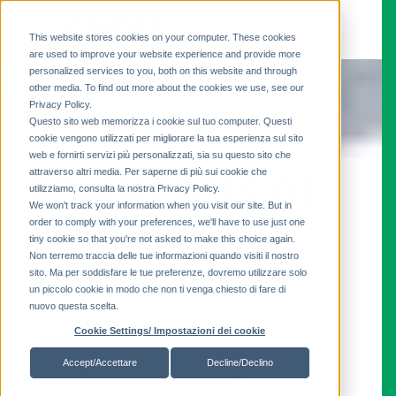
This website stores cookies on your computer. These cookies
are used to improve your website experience and provide more
personalized services to you, both on this website and through
other media. To find out more about the cookies we use, see our
Privacy Policy.
Questo sito web memorizza i cookie sul tuo computer. Questi
cookie vengono utilizzati per migliorare la tua esperienza sul sito
web e fornirti servizi più personalizzati, sia su questo sito che
attraverso altri media. Per saperne di più sui cookie che
COMMERCES DE
utilizziamo, consulta la nostra Privacy Policy.
We won't track your information when you visit our site. But in
PROXIMITÉ
order to comply with your preferences, we'll have to use just one
tiny cookie so that you're not asked to make this choice again.
Non terremo traccia delle tue informazioni quando visiti il ​​nostro
sito. Ma per soddisfare le tue preferenze, dovremo utilizzare solo
La gamme signée CAEM, sans conteste la
un piccolo cookie in modo che non ti venga chiesto di fare di
meilleure
nuovo questa scelta.
Cookie Settings/ Impostazioni dei cookie
Contactez-nous !
Accept/Accettare
Decline/Declino