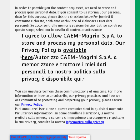
CAEM-Magrini S.p.A. is committed to protecting and respecting your
privacy, and we’ll only use your personal information to administer your
account and to provide the products and services you requested from us.
From time to time, we would like to contact you about our products and
services, as well as other content that may be of interest to you.
CAEM-Magrini S.p.A. si impegna a proteggere e rispettare la tua privacy
e utilizzeremo le tue informazioni personali solo per amministrare il tuo
account e per fornire i prodotti e i servizi che ci hai richiesto. Di tanto in
tanto, vorremmo contattarti in merito ai nostri prodotti e servizi,
nonché ad altri contenuti che potrebbero interessarti.
If you consent to us contacting you for this purpose, please tick below to
say how you would like us to contact you/Se acconsenti a che ti
contattiamo a questo scopo, spunta di seguito per indicare come desideri
che ti contattiamo:
I agree to receive other communications
from CAEM-Magrini S.p.A. / Accetto di
ricevere altre comunicazioni da CAEM-
Magrini S.p.A.
In order to provide you the content requested, we need to store and
process your personal data. If you consent to us storing your personal
data for this purpose, please tick the checkbox below.Per fornirti il ​​
contenuto richiesto, dobbiamo archiviare ed elaborare i tuoi dati
personali. Se acconsenti alla memorizzazione dei tuoi dati personali per
questo scopo, seleziona la casella di controllo sottostante.
I agree to allow CAEM-Magrini S.p.A. to