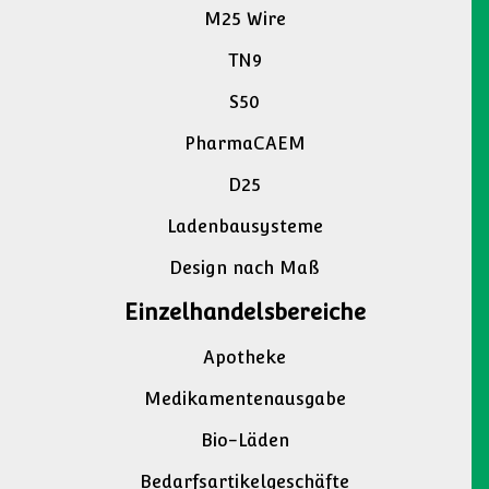
52010 Subbiano (AR), ITALY
+39 0575 42801
Produkte
M25
M25 Wire
TN9
S50