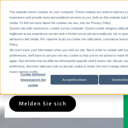
This website stores cookies on your computer. These cookies are used to improve y
experience and provide more personalized services to you, both on this website and 
media. To find out more about the cookies we use, see our Privacy Policy.
Questo sito web memorizza i cookie sul tuo computer. Questi cookie vengono utilizzat
migliorare la tua esperienza sul sito web e fornirti servizi più personalizzati, sia su que
attraverso altri media. Per saperne di più sui cookie che utilizziamo, consulta la nostr
Policy.
We won't track your information when you visit our site. But in order to comply with yo
preferences, we'll have to use just one tiny cookie so that you're not asked to make t
BEDARFSARTIKELGE
again. Non terremo traccia delle tue informazioni quando visiti il ​​nostro sito. Ma per so
preferenze, dovremo utilizzare solo un piccolo cookie in modo che non ti venga chiesto
nuovo questa scelta.
Cookie Settings/
Die Reihe von CAEM ist der unbestrittene
Accept/Accettare
Decline/Dec
Impostazioni dei
Marktführer
cookie
Melden Sie sich