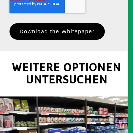
store and process my personal data. Our
Privacy Policy is
available
here
/Autorizzo CAEM-Magrini S.p.A. a
memorizzare e trattare i miei dati
personali. La nostra politica sulla
privacy è disponibile qui
.
*
You can unsubscribe from these communications at any time. For more
information on how to unsubscribe, our privacy practices, and how we
are committed to protecting and respecting your privacy, please review
our
Privacy Policy
.
Puoi annullare l'iscrizione a queste comunicazioni in qualsiasi momento.
Per ulteriori informazioni su come annullare l'iscrizione, le nostre
pratiche sulla privacy e su come ci impegniamo a proteggere e rispettare
la tua privacy, consulta la nostra
Informativa sulla privacy
.