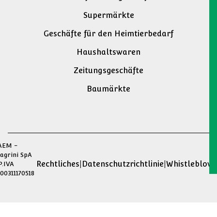
PharmaCAEM
D25
Ladenbausysteme
Design nach Maß
Einzelhandelsbereiche
Apotheke
Medikamentenausgabe
Bio-Läden
Bedarfsartikelgeschäfte
Supermärkte
Geschäfte für den Heimtierbedarf
Haushaltswaren