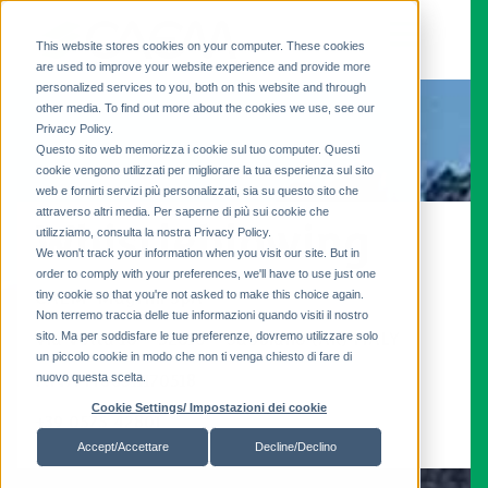
This website stores cookies on your computer. These cookies
are used to improve your website experience and provide more
personalized services to you, both on this website and through
other media. To find out more about the cookies we use, see our
Privacy Policy.
Questo sito web memorizza i cookie sul tuo computer. Questi
cookie vengono utilizzati per migliorare la tua esperienza sul sito
web e fornirti servizi più personalizzati, sia su questo sito che
attraverso altri media. Per saperne di più sui cookie che
Whistleblowing
utilizziamo, consulta la nostra Privacy Policy.
We won't track your information when you visit our site. But in
order to comply with your preferences, we'll have to use just one
tiny cookie so that you're not asked to make this choice again.
CAEM-Magrini SpA
Non terremo traccia delle tue informazioni quando visiti il ​​nostro
sito. Ma per soddisfare le tue preferenze, dovremo utilizzare solo
Via Volta 10 - 52010 - Subbiano (AR) ITALY
un piccolo cookie in modo che non ti venga chiesto di fare di
nuovo questa scelta.
P.IVA IT00311170518
Cookie Settings/ Impostazioni dei cookie
+39 0575 42801
Accept/Accettare
Decline/Declino